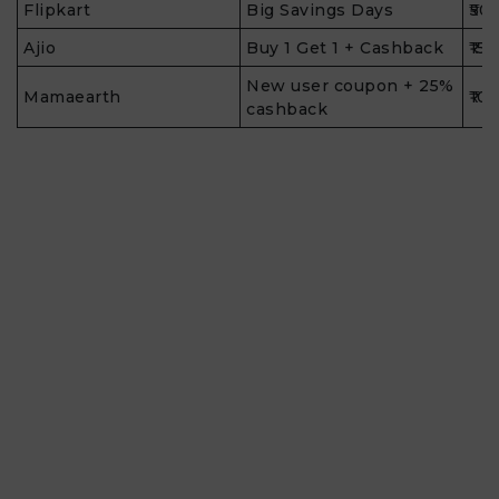
Flipkart
Big Savings Days
₹50
Ajio
Buy 1 Get 1 + Cashback
₹150
New user coupon + 25%
Mamaearth
₹10
cashback