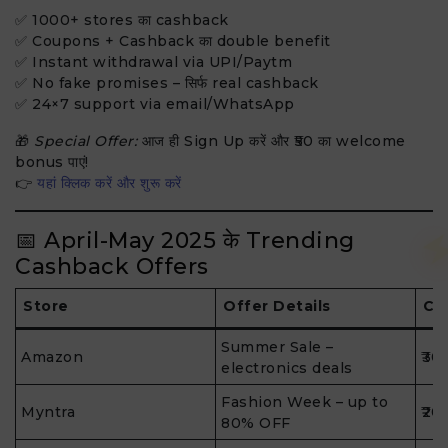
✅ 1000+ stores का cashback
✅ Coupons + Cashback का double benefit
✅ Instant withdrawal via UPI/Paytm
✅ No fake promises – सिर्फ real cashback
✅ 24×7 support via email/WhatsApp
🎁
Special Offer:
आज ही Sign Up करें और ₹50 का welcome
bonus पाएं!
👉
यहां क्लिक करें और शुरू करें
📅 April-May 2025 के Trending
Cashback Offers
Store
Offer Details
Ca
Summer Sale –
Amazon
₹30
electronics deals
Fashion Week – up to
Myntra
₹20
80% OFF