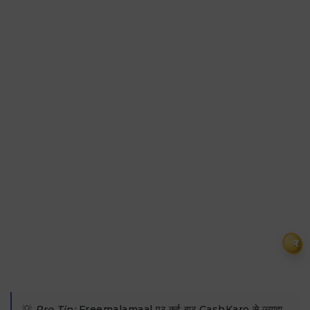
₹
💡
Pro Tip:
Freemalamaal पर कई बार CashKaro से ज्यादा