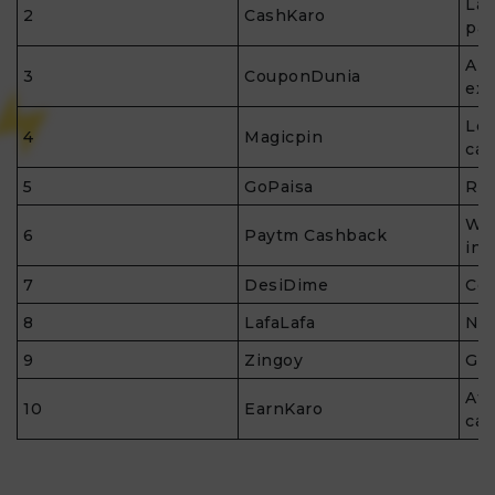
Lar
2
CashKaro
par
App
3
CouponDunia
ext
Loc
4
Magicpin
ca
5
GoPaisa
Ref
Wal
6
Paytm Cashback
int
7
DesiDime
Com
8
LafaLafa
New
9
Zingoy
Gif
Aff
10
EarnKaro
ca