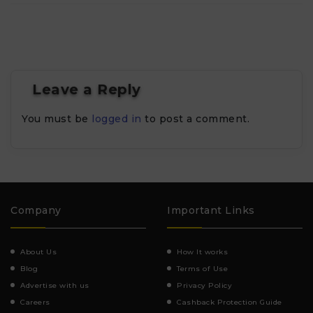
Leave a Reply
You must be
logged in
to post a comment.
Company
Important Links
About Us
How It works
Blog
Terms of Use
Advertise with us
Privacy Policy
Careers
Cashback Protection Guide